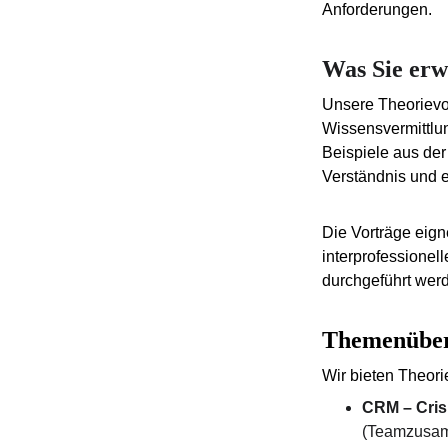
Anforderungen.
Was Sie erw
Unsere Theorievort
Wissensvermittlun
Beispiele aus der 
Verständnis und e
Die Vorträge eign
interprofessionel
durchgeführt wer
Themenüber
Wir bieten Theor
CRM – Cri
(Teamzusam