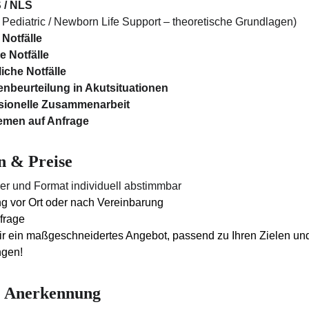
 / NLS
 Pediatric / Newborn Life Support – theoretische Grundlagen)
Notfälle
e Notfälle
liche Notfälle
enbeurteilung in Akutsituationen
ssionelle Zusammenarbeit
emen auf Anfrage
n & Preise
uer und Format individuell abstimmbar
g vor Ort oder nach Vereinbarung
nfrage
ir ein maßgeschneidertes Angebot, passend zu Ihren Zielen un
gen!
& Anerkennung