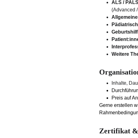
ALS / PALS
(Advanced /
Allgemeine 
Pädiatrisch
Geburtshilf
Patient:inn
Interprofe
Weitere Th
Organisatio
Inhalte, Da
Durchführun
Preis auf A
Gerne erstellen w
Rahmenbedingun
Zertifikat 